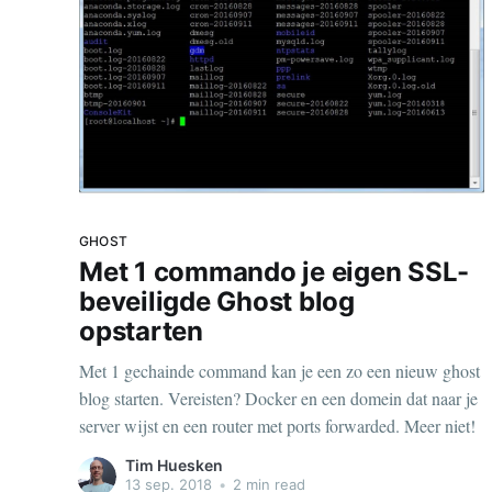
GHOST
Met 1 commando je eigen SSL-
beveiligde Ghost blog
opstarten
Met 1 gechainde command kan je een zo een nieuw ghost
blog starten. Vereisten? Docker en een domein dat naar je
server wijst en een router met ports forwarded. Meer niet!
Tim Huesken
13 sep. 2018
•
2 min read