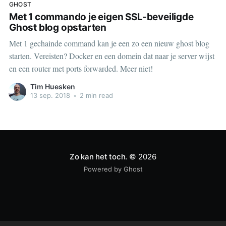
GHOST
Met 1 commando je eigen SSL-beveiligde
Ghost blog opstarten
Met 1 gechainde command kan je een zo een nieuw ghost blog
starten. Vereisten? Docker en een domein dat naar je server wijst
en een router met ports forwarded. Meer niet!
Tim Huesken
13 sep. 2018
•
2 min read
Zo kan het toch.
© 2026
Powered by Ghost